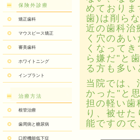
保険外診療
めておりま
歯)は削ら
矯正歯科
近の歯科治
マウスピース矯正
く穴のあい
くなってき
審美歯科
ら嫌だ"と
ホワイトニング
る方も多い
インプラント
当院では、
かった"と
治療方法
担の軽い歯
根管治療
り、被せた
能ですので
歯周病と糖尿病
口腔機能低下症